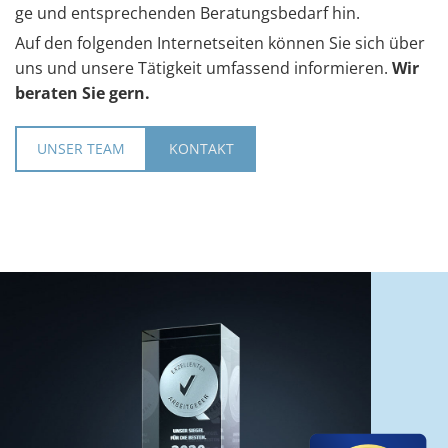
ge und ent­spre­chen­den Be­ra­tungs­be­darf hin.
Auf den fol­gen­den In­ter­net­sei­ten kön­nen Sie sich über
uns und un­se­re Tä­tig­keit um­fas­send in­for­mie­ren.
Wir
be­ra­ten Sie gern.
UNSER TEAM
KONTAKT