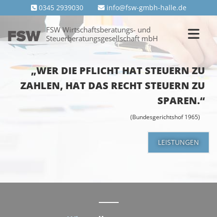
Zum Inhalt springen
0345 2939030
info@fsw-gmbh-halle.de


FSW Wirtschaftsberatungs- und
Steuerberatungsgesellschaft mbH
„WER DIE PFLICHT HAT STEUERN ZU
ZAHLEN, HAT DAS RECHT STEUERN ZU
SPAREN.“
(Bundesgerichtshof 1965)
LEISTUNGEN